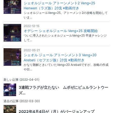
シェオルジェール アトーンメント2 Veng+25
Henwen（ラズ族）討伐 ※動画付き
シェオルジェールVeng+25。アトーメント2の攻略を開始して
いま…
2022-12-15
オデシー シェオルジェール Veng+25 攻略開始
ついに導入されたシェオルジェールVeng+25 早速チャレンジ
して…
2022-05-21
シェオル ジェール アトーンメント3 Veng+20
Arebati（セフエジ族）討伐 ※動画付き
かなり難解ときいていたVeng+20 Arebatiですが、攻略の作成
や目…
新しい記事
(2022-04-01)
3連戦フラグが立たない ムボゼにピュルラントウー
ズ…
過去の記事
(2022-03-30)
2022年4月4日が（月）がバージョンアップ